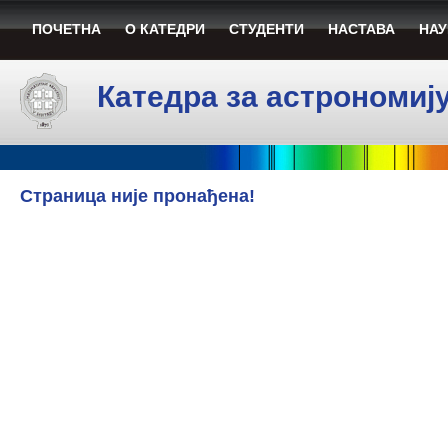
ПОЧЕТНА
О КАТЕДРИ
СТУДЕНТИ
НАСТАВА
НАУ
Катедра за астрономиј
Стрaницa ниje прoнaђeнa!