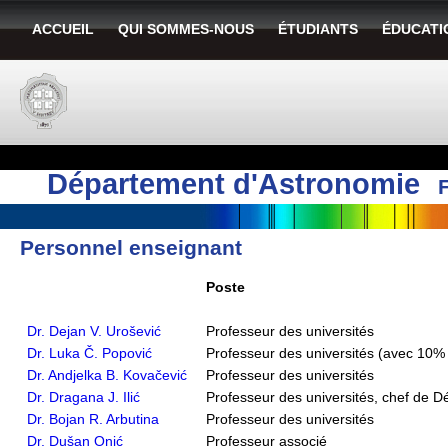
ACCUEIL
QUI SOMMES-NOUS
ÉTUDIANTS
ÉDUCATI
Département d'Astronomie
Personnel enseignant
Poste
Dr. Dejan V. Urošević
Professeur des universités
Dr. Luka Č. Popović
Professeur des universités (avec 10
Dr. Andjelka B. Kovačević
Professeur des universités
Dr. Dragana J. Ilić
Professeur des universités, chef de 
Dr. Bojan R. Arbutina
Professeur des universités
Dr. Dušan Onić
Professeur associé