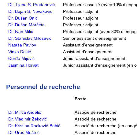
Dr. Tijana S. Prodanović
Professeur associé (avec 10% d'eng
Dr. Bojan S. Novaković
Professeur adjoint
Dr. Dušan Onić
Professeur adjoint
Dr. Dušan Marčeta
Professeur adjoint
Dr. Ivan Milić
Professeur adjoint (avec 30% d'enga
Dr. Stanislav Milošević
Senior assistant d'enseignement
Nataša Pavlov
Assistant d'enseignement
Vinka Dakić
Assistant d'enseignement
Đorđe Mijović
Junior assistant d'enseignement
Jasmina Horvat
Junior assistant d'enseignement (en 
Personnel de recherche
Poste
Dr. Milica Anđelić
Associé de recherche
Dr. Vladimir Zeković
Associé de recherche
Dr. Kristina Racković-Babić
Associé de recherche (en congé
Dr. Uroš Meštrić
Associé de recherche