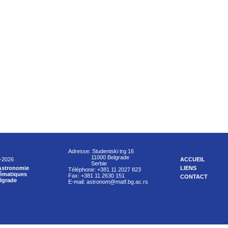
Adresse: Studentski trg 16
11000 Belgrade
9-2026
ACCUEIL
Serbie
Astronomie
LIENS
Téléphone: +381 11 2027 823
hématiques
Fax: +381 11 2630 151
CONTACT
elgrade
E-mail: astronom@matf.bg.ac.rs