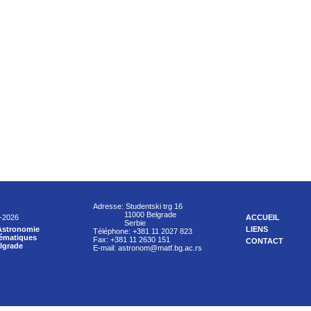
Adresse: Studentski trg 16
11000 Belgrade
9-2026
ACCUEIL
Serbie
Astronomie
LIENS
Téléphone: +381 11 2027 823
hématiques
Fax: +381 11 2630 151
CONTACT
elgrade
E-mail: astronom@matf.bg.ac.rs