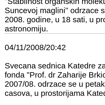
"Stabilnost organskih molek
Suncevoj maglini" odrzace 
2008. godine, u 18 sati, u p
astronomiju.
04/11/2008/20:42
Svecana sednica Katedre za 
fonda "Prof. dr Zaharije Brki
2007/08. odrzace se u petak
casova, u prostorijama Kate