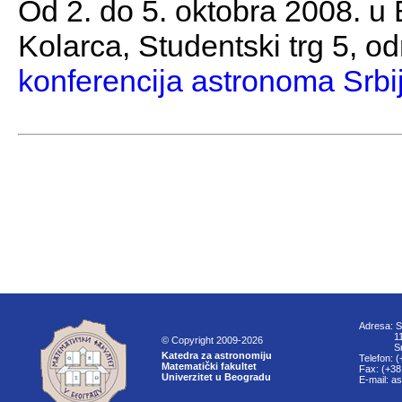
Od 2. do 5. oktobra 2008. u 
Kolarca, Studentski trg 5, o
konferencija astronoma Srbi
Adresa: S
11000
© Copyright 2009-2026
Srbi
Katedra za astronomiju
Telefon: 
Matematički fakultet
Fax: (+38
Univerzitet u Beogradu
E-mail: a