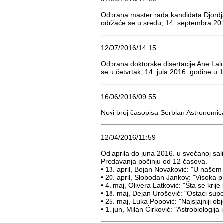
Оdbrana master rada kandidata Djordja
održaće se u sredu, 14. septembra 201
12/07/2016/14:15
Оdbrana doktorske disertacije Ane Lalov
se u četvrtak, 14. jula 2016. godine u
16/06/2016/09:55
Novi broj časopisa Serbian Astronomica
12/04/2016/11:59
Od aprila do juna 2016. u svečanoj sa
Predavanja počinju od 12 časova.
• 13. april, Bojan Novaković: "U naše
• 20. april, Slobodan Jankov: "Visoka p
• 4. maj, Olivera Latković: "Šta se krije
• 18. maj, Dejan Urošević: "Ostaci super
• 25. maj, Luka Popović: "Najsjajniji obj
• 1. jun, Milan Ćirković: "Astrobiologi