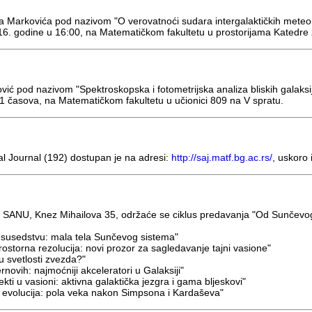
 Markovića pod nazivom "O verovatnoći sudara intergalaktičkih meteora 
6. godine u 16:00, na Matematičkom fakultetu u prostorijama Katedre 
ić pod nazivom "Spektroskopska i fotometrijska analiza bliskih galaksij
 11 časova, na Matematičkom fakultetu u učionici 809 na V spratu.
l Journal (192) dostupan je na adresi:
http://saj.matf.bg.ac.rs/
, uskoro
li SANU, Knez Mihailova 35, održaće se ciklus predavanja "Od Sunčevo
m susedstvu: mala tela Sunčevog sistema"
rostorna rezolucija: novi prozor za sagledavanje tajni vasione"
 u svetlosti zvezda?"
novih: najmoćniji akceleratori u Galaksiji"
ekti u vasioni: aktivna galaktička jezgra i gama bljeskovi"
ja i evolucija: pola veka nakon Simpsona i Kardaševa"