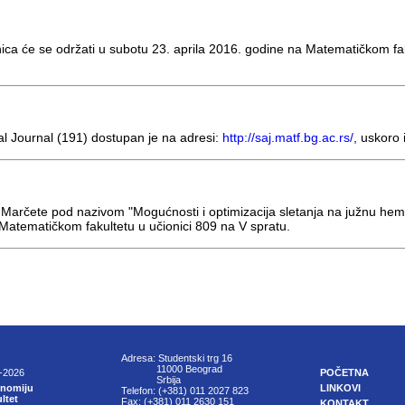
ca će se održati u subotu 23. aprila 2016. godine na Matematičkom fak
l Journal (191) dostupan je na adresi:
http://saj.matf.bg.ac.rs/
, uskoro
Marčete pod nazivom "Mogućnosti i optimizacija sletanja na južnu hem
Matematičkom fakultetu u učionici 809 na V spratu.
Adresa: Studentski trg 16
11000 Beograd
9-2026
POČETNA
Srbija
onomiju
LINKOVI
Telefon: (+381) 011 2027 823
ltet
Fax: (+381) 011 2630 151
KONTAKT