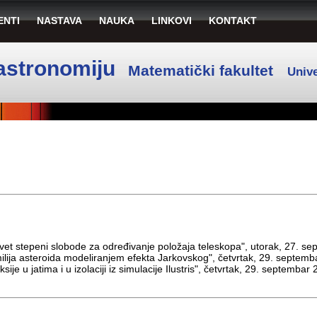
ENTI
NASTAVA
NAUKA
LINKOVI
KONTAKT
astronomiju
Matematički fakultet
Unive
vet stepeni slobode za određivanje položaja teleskopa", utorak, 27. s
milija asteroida modeliranjem efekta Jarkovskog", četvrtak, 29. septem
ije u jatima i u izolaciji iz simulacije Ilustris", četvrtak, 29. septembar