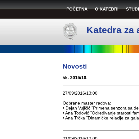
POČETNA
O KATEDRI
STUD
Katedra za 
Novosti
šk. 2015/16.
27/09/2016/13:00
Оdbrane master radova:
• Dejan Vujičić "Primena senzora sa de
• Ana Todović "Određivanje starosti fa
• Ana Trčka "Dinamičke relacije za galaks
01/09/2016/12:00