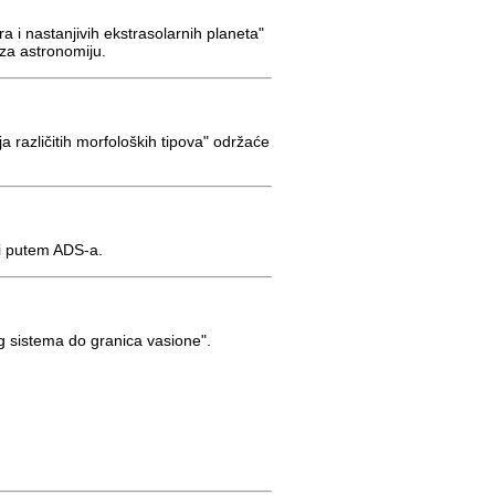
i nastanjivih ekstrasolarnih planeta"
za astronomiju.
a različitih morfoloških tipova" održaće
 i putem ADS-a.
g sistema do granica vasione".