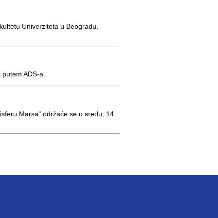
ultetu Univerziteta u Beogradu,
 i putem ADS-a.
isferu Marsa" održaće se u sredu, 14.