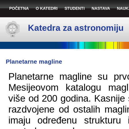
POČETNA
O KATEDRI
STUDENTI
NASTAVA
NAUK
Katedra za astronomiju
Planetarne magline
Planetarne magline su prvo
Mesijeovom katalogu magli
više od 200 godina. Kasnije
razdvojene od ostalih magli
imaju određenu strukturu