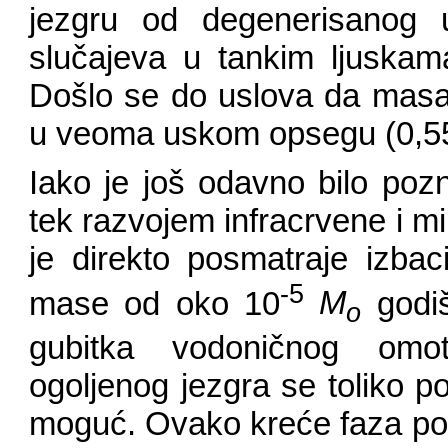
jezgru od degenerisanog u
slučajeva u tankim ljuskam
Došlo se do uslova da masa 
u veoma uskom opsegu (0,5
Iako je još odavno bilo poz
tek razvojem infracrvene i 
je direkto posmatraje izbaci
-5
mase od oko 10
M
godiš
o
gubitka vodoničnog omot
ogoljenog jezgra se toliko p
moguć. Ovako kreće faza post