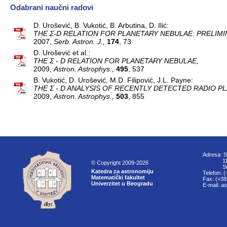
Odabrani naučni radovi
D. Urošević, B. Vukotić, B. Arbutina, D. Ilić:
THE
Σ-D
RELATION FOR PLANETARY NEBULAE: PRELIMIN
2007,
Serb. Astron. J.,
174
, 73
D. Urošević et al.:
THE Σ - D RELATION FOR PLANETARY NEBULAE,
2009,
Astron. Astrophys.,
495
, 537
B. Vukotić, D. Urošević, M.D. Filipović, J.L. Payne:
THE Σ - D ANALYSIS OF RECENTLY DETECTED RADIO P
2009,
Astron. Astrophys.,
503
, 855
Adresa: S
11000
© Copyright 2009-2026
Srbi
Katedra za astronomiju
Telefon: 
Matematički fakultet
Fax: (+38
Univerzitet u Beogradu
E-mail: a