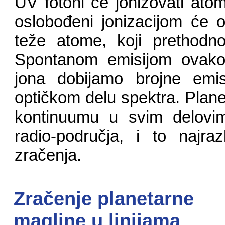
UV fotoni će jonizovati atom
oslobođeni jonizacijom će 
teže atome, koji prethodno 
Spontanom emisijom ovako
jona dobijamo brojne emisi
optičkom delu spektra. Plan
kontinuumu u svim delovi
radio-područja, i to najraz
zračenja.
Zračenje planetarne
magline u linijama