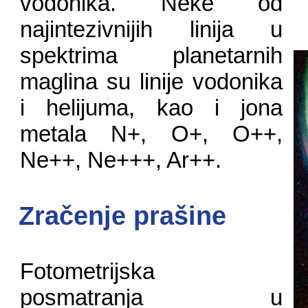
vodonika. Neke od
najintezivnijih linija u
spektrima planetarnih
maglina su linije vodonika
i helijuma, kao i jona
metala N+, O+, O++,
Ne++, Ne+++, Ar++.
Zračenje prašine
Fotometrijska
posmatranja u