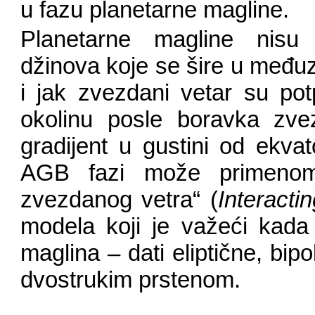
u fazu planetarne magline.
Planetarne magline nisu 
džinova koje se šire u među
i jak zvezdani vetar su po
okolinu posle boravka zv
gradijent u gustini od ekv
AGB fazi može primenom
zvezdanog vetra“ (
Interacti
modela koji je važeći kada 
maglina – dati eliptične, bipo
dvostrukim prstenom.