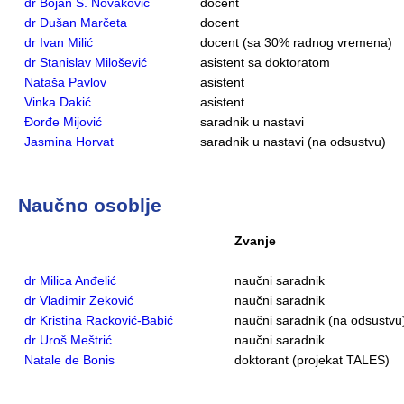
dr Bojan S. Novaković
docent
dr Dušan Marčeta
docent
dr Ivan Milić
docent (sa 30% radnog vremena)
dr Stanislav Milošević
asistent sa doktoratom
Nataša Pavlov
asistent
Vinka Dakić
asistent
Đorđe Mijović
saradnik u nastavi
Jasmina Horvat
saradnik u nastavi (na odsustvu)
Naučno osoblje
Zvanje
dr Milica Anđelić
naučni saradnik
dr Vladimir Zeković
naučni saradnik
dr Kristina Racković-Babić
naučni saradnik (na odsustvu
dr Uroš Meštrić
naučni saradnik
Natale de Bonis
doktorant (projekat TALES)