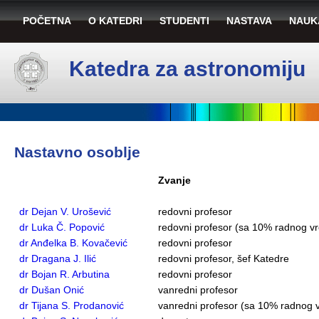
POČETNA
O KATEDRI
STUDENTI
NASTAVA
NAUK
Katedra za astronomiju
Nastavno osoblje
Zvanje
dr Dejan V. Urošević
redovni profesor
dr Luka Č. Popović
redovni profesor (sa 10% radnog 
dr Anđelka B. Kovačević
redovni profesor
dr Dragana J. Ilić
redovni profesor, šef Katedre
dr Bojan R. Arbutina
redovni profesor
dr Dušan Onić
vanredni profesor
dr Tijana S. Prodanović
vanredni profesor (sa 10% radnog