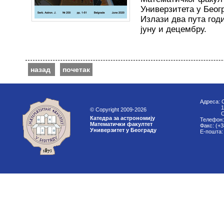
Универзитета у Беог
Излази два пута год
јуну и децембру.
назад
почетак
Адреса: 
11000
© Copyright 2009-2026
Срб
Катедра за астрономију
Телефон:
Математички факултет
Факс: (+3
Универзитет у Београду
Е-пошта: