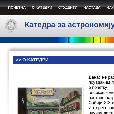
ПОЧЕТНА
О КАТЕДРИ
СТУДЕНТИ
НАСТАВА
НАУ
Катедра за астрономиј
>>
О КАТЕДРИ
Данас не ра
поузданим 
о почетку
високошколс
наставе аст
Србији XIX в
Интересовањ
научну дисц