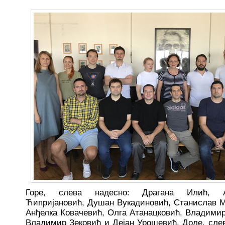
Горе, слева надесно: Драгана Илић, А
Ћипријановић, Душан Вукадиновић, Станислав 
Анђелка Ковачевић, Oлга Атанацковић, Владими
Владимир Зековић и Дејан Урошевић. Доле, слев