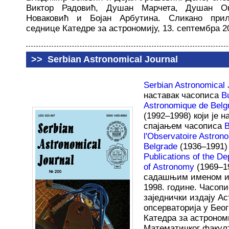
Виктор Радовић, Душан Марчета, Душан Он
Новаковић и Бојан Арбутина. Сликано прил
седнице Катедре за астрономију, 13. септембра 2
>>
Serbian Astronomical Journal
Serbian Astronomical 
наставак часописа
Bu
Astronomique de Belg
(1992–1998) који је н
спајањем часописа
B
l'Observatoire Astron
Belgrade
(1936–1991)
Publications of the D
of Astronomy
(1969–1
садашњим именом и
1998. године. Часопи
заједнички издају А
опсерваторија у Бео
Катедра за астроном
Математичког факул