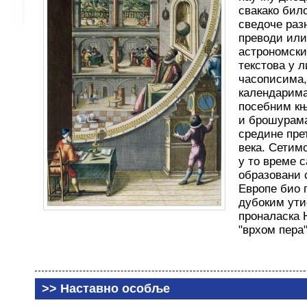
свакако бил
сведоче раз
преводи или
астрономски
текстова у 
часописима,
календарима
посебним к
и брошурама
средине пре
века. Сетимо
у то време с
образовани 
Европе био 
дубоким ути
проналаска 
"врхом пера"
>>
Наставно особље